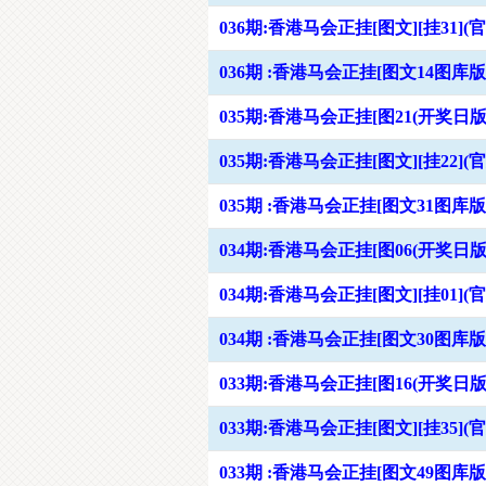
036期:香港马会正挂[图文][挂31](
036期 :香港马会正挂[图文14图库版
035期:香港马会正挂[图21(开奖日版
035期:香港马会正挂[图文][挂22](
035期 :香港马会正挂[图文31图库版
034期:香港马会正挂[图06(开奖日版
034期:香港马会正挂[图文][挂01](
034期 :香港马会正挂[图文30图库版
033期:香港马会正挂[图16(开奖日版
033期:香港马会正挂[图文][挂35](
033期 :香港马会正挂[图文49图库版