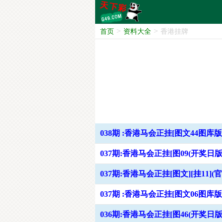
>
>
首页
资料大全
香港挂牌
038期 :香港马会正挂[图文44图库版
037期:香港马会正挂[图09(开奖日版
037期:香港马会正挂[图文][挂11](
037期 :香港马会正挂[图文06图库版
036期:香港马会正挂[图46(开奖日版