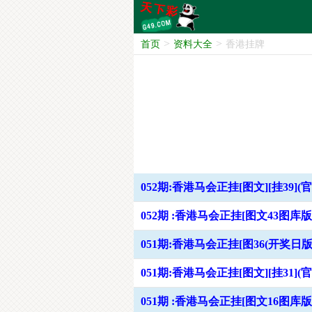
>
>
首页
资料大全
香港挂牌
052期:香港马会正挂[图文][挂39](
052期 :香港马会正挂[图文43图库版
051期:香港马会正挂[图36(开奖日版
051期:香港马会正挂[图文][挂31](
051期 :香港马会正挂[图文16图库版