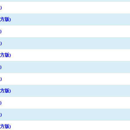
)
官方版)
)
)
官方版)
)
)
官方版)
)
)
官方版)