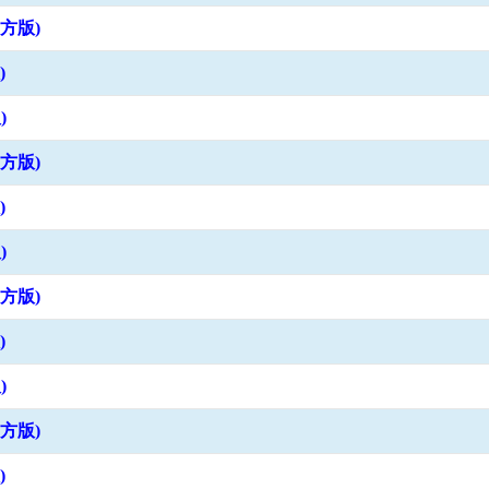
官方版)
)
)
官方版)
)
)
官方版)
)
)
官方版)
)