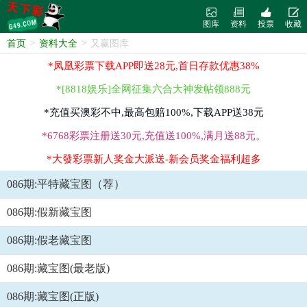
图库
资料
投票
收藏
>
>
首页
资料大全
又赢图库
*凤凰彩票下载APP即送28元,首日存款优惠38%
*[8818娱乐]全网征集六合大神发帖领888元
*充值买澳彩不中,最高包赔100%,下载APP送38元
*6768彩票注册送30元,充值送100%,满月送88元。
*大發彩票新人奖金大派送-新会员奖金福利超多
086期:平特藏宝图（荐）
086期:假新藏宝图
086期:假老藏宝图
086期:藏宝图(最老版)
086期:藏宝图(正版)