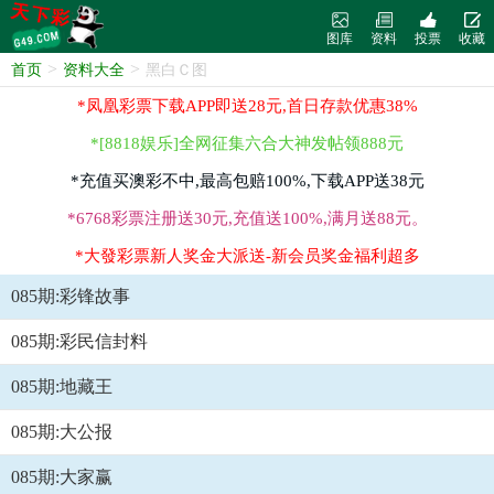
图库
资料
投票
收藏
>
>
首页
资料大全
黑白Ｃ图
*凤凰彩票下载APP即送28元,首日存款优惠38%
*[8818娱乐]全网征集六合大神发帖领888元
*充值买澳彩不中,最高包赔100%,下载APP送38元
*6768彩票注册送30元,充值送100%,满月送88元。
*大發彩票新人奖金大派送-新会员奖金福利超多
085期:彩锋故事
085期:彩民信封料
085期:地藏王
085期:大公报
085期:大家赢