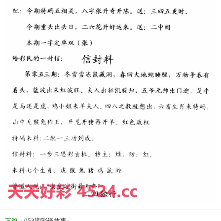
下篇：
053期彩锋故事